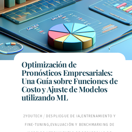
Optimización de
Pronósticos Empresariales:
Una Guía sobre Funciones de
Costo y Ajuste de Modelos
utilizando ML
2YOUTECH
DESPLIEGUE DE IA
,
ENTRENAMIENTO Y
FINE-TUNING
,
EVALUACIÓN Y BENCHMARKING DE