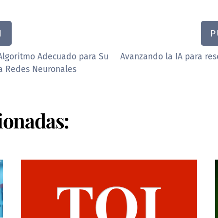
N
P
l Algoritmo Adecuado para Su
Avanzando la IA para re
a Redes Neuronales
ionadas: