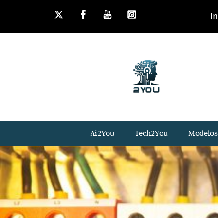
Skip
In
to
content
Ai2You
Tech2You
Modelos