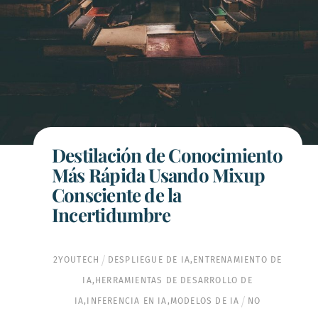
Destilación de Conocimiento
Más Rápida Usando Mixup
Consciente de la
Incertidumbre
2YOUTECH
DESPLIEGUE DE IA
,
ENTRENAMIENTO DE
IA
,
HERRAMIENTAS DE DESARROLLO DE
IA
,
INFERENCIA EN IA
,
MODELOS DE IA
NO