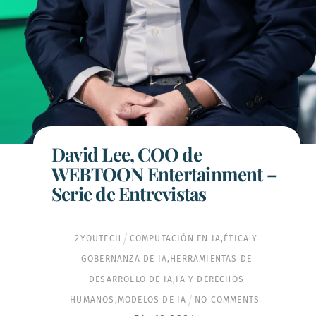
David Lee, COO de
WEBTOON Entertainment –
Serie de Entrevistas
2YOUTECH
COMPUTACIÓN EN IA
,
ÉTICA Y
GOBERNANZA DE IA
,
HERRAMIENTAS DE
DESARROLLO DE IA
,
IA Y DERECHOS
HUMANOS
,
MODELOS DE IA
NO COMMENTS